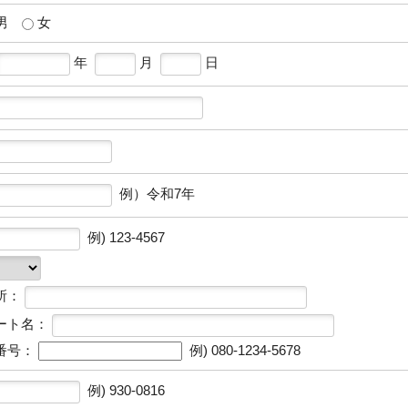
男
女
年
月
日
例）令和7年
例) 123-4567
所：
ート名：
番号：
例) 080-1234-5678
例) 930-0816