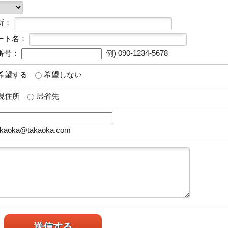
所：
ート名：
番号：
例) 090-1234-5678
希望する
希望しない
現住所
帰省先
akaoka@takaoka.com