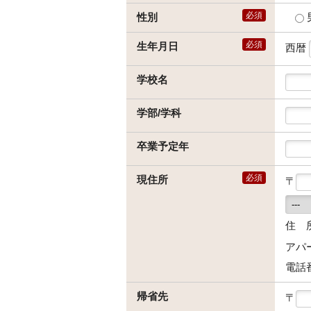
必須
性別
必須
生年月日
西暦
学校名
学部/学科
卒業予定年
必須
現住所
〒
住 
アパ
電話
帰省先
〒