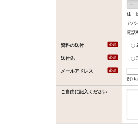
住 
アパ
電話
必須
資料の送付
必須
送付先
必須
メールアドレス
例) t
ご自由に記入ください