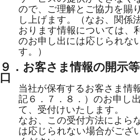
ので、ご理解とご協力を賜
し上げます。（なお、関係
おります情報については、
のお申し出には応じられな
す。）
９．お客さま情報の開示等
口
当社が保有するお客さま情
記６．７．８．）のお申し
て、受付けいたします。
なお、この受付方法によら
は応じられない場合がござ