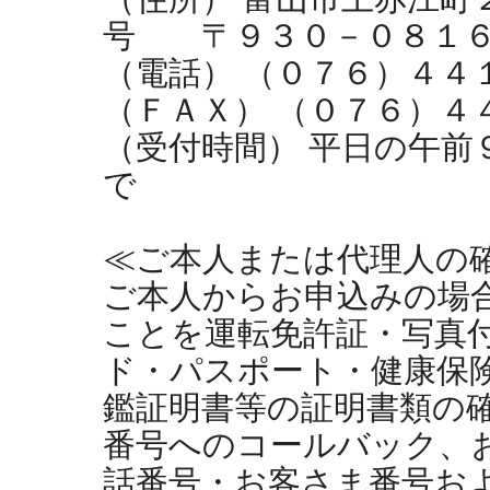
号 〒９３０－０８１
（電話） （０７６）４４
（ＦＡＸ） （０７６）４
（受付時間） 平日の午前
で
≪ご本人または代理人の
ご本人からお申込みの場
ことを運転免許証・写真
ド・パスポート・健康保
鑑証明書等の証明書類の
番号へのコールバック、
話番号・お客さま番号お